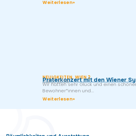
Weiterlesen»
NEUIGKEITEN
,
WIEN 2
Praterkonzert mit den Wiener S
Juli 2, 2026
Wir hatten sehr Glück und einen schön
Bewohner*innen und...
Weiterlesen»