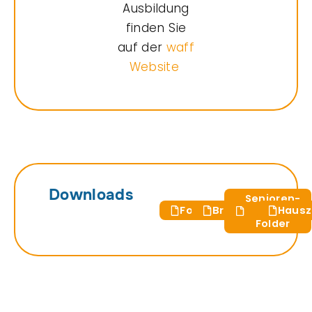
Ausbildung
finden Sie
auf der
waff
Website
Downloads
Senioren-
Folder
Broschüre
Hausz
WG-
Folder