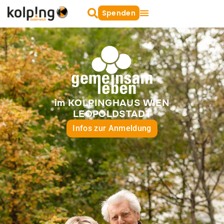
Zum
Suche
Spenden
oeffnen
Inhalt
springen
im KOLPINGHAUS WIEN
LEOPOLDSTADT
Infos zur Anmeldung