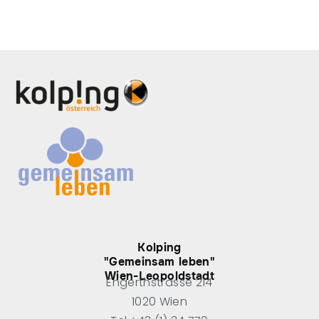
Kolping
"Gemeinsam leben"
Wien-Leopoldstadt
Engerthstrasse 214
1020 Wien