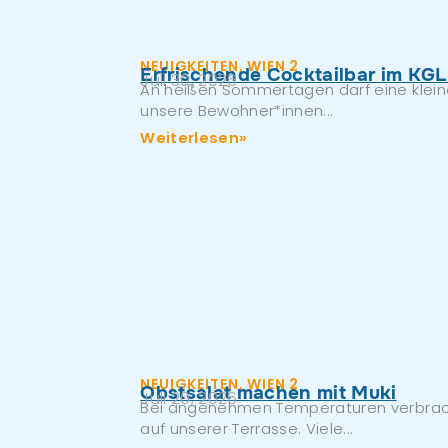
NEUIGKEITEN
,
WIEN 2
Erfrischende Cocktailbar im KGL
Juli 30, 2026
An heißen Sommertagen darf eine kleine 
unsere Bewohner*innen...
Weiterlesen»
NEUIGKEITEN
,
WIEN 2
Obstsalat machen mit Muki
Juli 20, 2026
Bei angenehmen Temperaturen verbrach
auf unserer Terrasse. Viele...