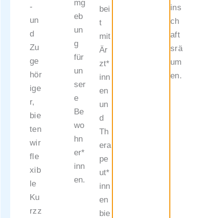
mg
-
ins
bei
eb
un
ch
t
un
d
aft
mit
g
Zu
srä
Är
für
ge
um
zt*
un
hör
en.
inn
ser
ige
en
e
r,
un
Be
bie
d
wo
ten
Th
hn
wir
era
er*
fle
pe
inn
xib
ut*
en.
le
inn
Ku
en
rzz
bie