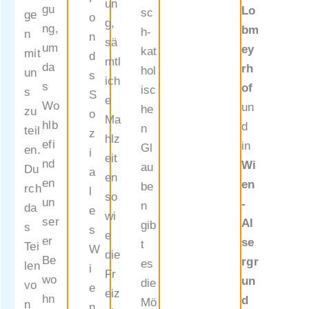
un
ng von
gu
Lo
sc
ge
o
g,
Pflege
ng,
bm
h-
n
n
sä
geld
um
ey
kat
mit
d
mtl
eingeb
da
rh
hol
un
s
ich
racht
s
of
isc
s
S
e
werden
Wo
un
he
zu
o
Ma
.
hlb
d
n
teil
z
hlz
efi
in
Gl
en.
i
eit
Antrag
nd
Wi
au
Du
a
en
eines
en
en
be
rch
l
so
„Heim
un
-
n
da
e
wi
kosten
ser
Al
gib
s
s
e
zusch
er
se
t
Tei
W
die
uss“ –
Be
rgr
es
len
i
Fr
beim
wo
un
die
vo
e
eiz
Fonds
hn
d
Mö
n
n