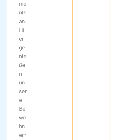
me
nts
an.
Hi
er
ge
nie
ße
n
un
ser
e
Be
wo
hn
er*