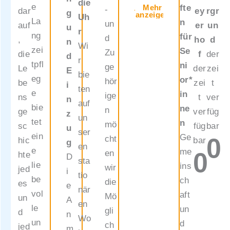
die
es
e
fte
Mehr
-
dar
ey
rgr
g
anzeigen
Uh
Wien“
La
n
un
auf
er
un
u
r
Es
ng
für
d
,
ho
d
n
Wi
besteh
zei
Se
Zu
die
f
der
d
r
t
tpfl
ni
ge
Le
der
zei
E
bie
grunds
eg
or*
hör
be
zei
t
i
ten
ätzlich
e
in
ige
ns
t
ver
n
auf
die
bie
ne
n
ge
ver
füg
z
un
Möglic
tet
n
mö
sc
füg
bar
u
ser
hkeit
ein
Ge
0
cht
hic
bar
g
en
einen
e
me
0
en
hte
D
sta
Heimk
lie
ins
wir
jed
i
tio
ostenz
be
ch
die
es
e
när
uschus
vol
aft
Mö
un
A
en
s für
le
un
gli
d
n
Wo
die
un
d
ch
jed
m