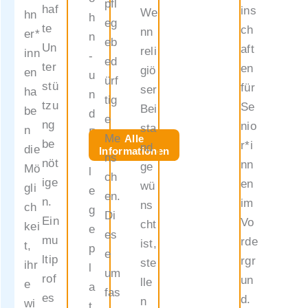
pfl
prinzip
haf
ins
We
hn
h
eg
iellen
te
ch
nn
er*
n
eb
Voraus
Un
aft
reli
inn
-
ed
setzun
ter
en
giö
en
u
ürf
gen zu
stü
für
ser
ha
n
tig
erhalte
tzu
Se
Bei
be
d
e
n
ng
nio
sta
n
P
Me
Alle
(Auszu
be
r*i
nd
die
Informationen
f
ns
g):
nöt
nn
ge
Mö
l
ch
ige
en
wü
gli
e
en.
Pflege
n.
im
ns
ch
g
Di
geld
Ein
Vo
cht
kei
e
es
Es
mu
rde
ist,
t,
p
e
muss
ltip
rgr
ste
ihr
l
um
eine
rof
un
lle
e
a
fas
Bewilli
es
d.
n
wi
t