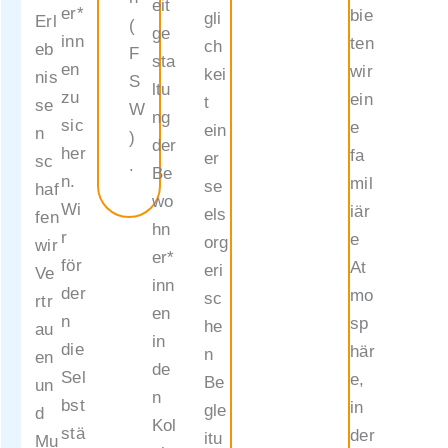
eit
Sozial
er*
bie
gli
Erl
(
ge
es
inn
ten
ch
eb
F
sta
Wien
en
wir
kei
nis
S
ltu
Natürli
zu
ein
t
se
W
ng
ch
sic
e
ein
n
)
der
helfen
her
fa
er
sc
.
Be
wir
n.
mil
se
haf
wo
Ihnen
Wi
iär
els
fen
hn
gerne
r
e
org
wir
er*
beim
för
At
eri
Ve
inn
Ausfüll
der
mo
sc
rtr
en
en des
n
sp
he
au
in
Antrag
die
här
n
en
de
sformu
Sel
e,
Be
un
n
lars
bst
in
gle
d
Kol
und
stä
der
itu
Mu