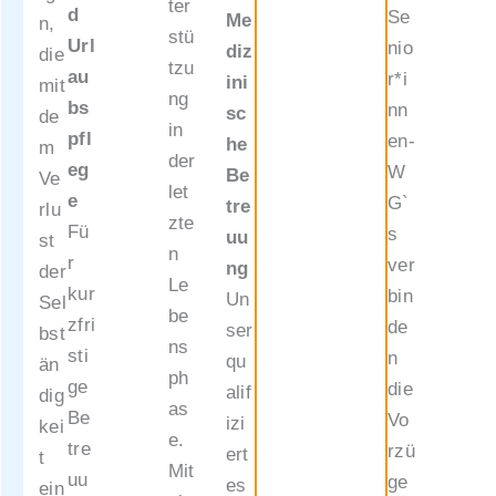
Gabrie
ter
d
Se
Me
n,
la
stü
Url
nio
diz
die
Hanna
tzu
au
r*i
ini
mit
g.hann
ng
bs
nn
sc
de
a@ge
in
pfl
en-
he
m
meinsa
der
eg
W
Be
Ve
m-
let
e
G`
tre
rlu
leben.
zte
Fü
s
uu
st
at
n
r
ver
ng
der
Le
kur
bin
Un
Sel
Rada
be
zfri
de
ser
bst
Stojan
ns
sti
n
qu
än
ovic
ph
ge
die
alif
dig
r.stoja
as
Be
Vo
izi
kei
novic
e.
tre
rzü
ert
t
@gem
Mit
uu
ge
es
ein