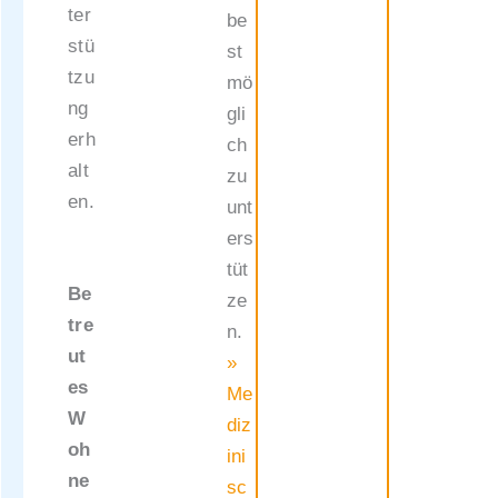
ter
be
stü
st
tzu
mö
ng
gli
erh
ch
alt
zu
en.
unt
ers
tüt
Be
ze
tre
n.
ut
»
es
Me
W
diz
oh
ini
ne
sc