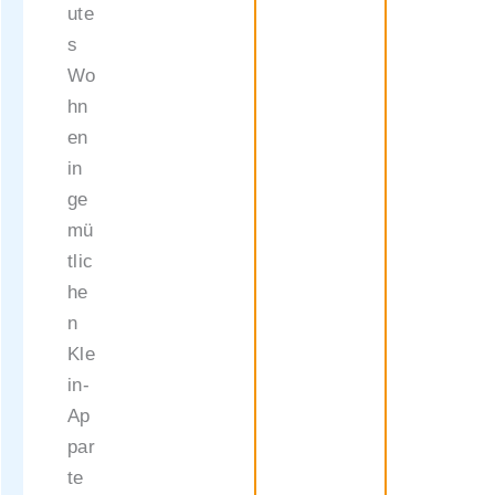
ute
s
Wo
hn
en
in
ge
mü
tlic
he
n
Kle
in-
Ap
par
te