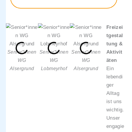
Freizei
tgestal
tung &
Aktivit
Senior*innen
Senior*innen
Senior*innen
Senior*inne
äten
WG
WG
WG
WG
Ein
Alsergrund
Lobmeyrhof
Alsergrund
Alsergrund
lebendi
ger
Alltag
ist uns
wichtig.
Unser
engagie