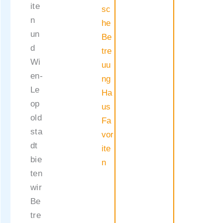
ite
sc
n
he
un
Be
d
tre
Wi
uu
en-
ng
Le
Ha
op
us
old
Fa
sta
vor
dt
ite
bie
n
ten
wir
Be
tre