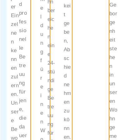
hn
Betreu
d
Ge
kei
er
e
ber
ung in
pro
bor
t
Ein
l
eic
der
fes
ge
ge
zel
d
he
station
sio
nh
be
ne
u
n
ären
nel
eit
n,
n
n
ein
Langze
le
ste
Ab
ke
g
e
itpfleg
Be
he
sc
nn
f
24-
e vom
tre
n
hie
en
ü
stü
„Fonds
uu
in
d
zul
r
ndi
Sozial
ng
un
ne
ern
e
ge
es
für
ser
hm
en.
i
Be
Wien“
jen
en
en
Un
n
tre
(FSW),
e,
Wo
zu
ser
e
uu
unter
die
hn
kö
e
n
ng
folgen
da
ge
nn
Be
W
für
den,
uer
me
en.
wo
o