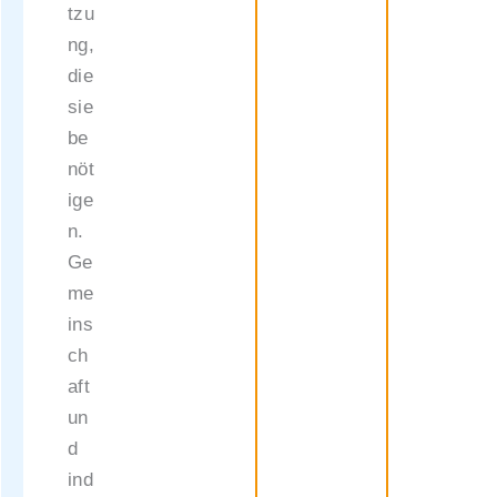
tzu
ng,
die
sie
be
nöt
ige
n.
Ge
me
ins
ch
aft
un
d
ind