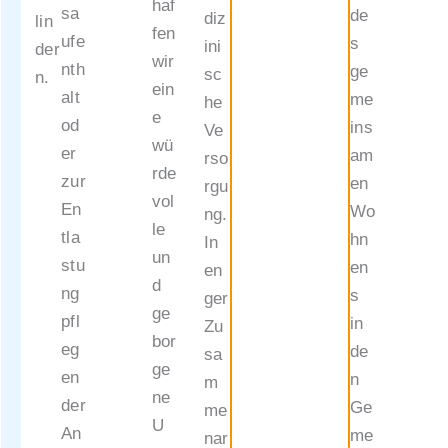
haf
sa
de
diz
lin
fen
ufe
s
ini
der
wir
nth
ge
sc
n.
ein
alt
me
he
e
od
ins
Ve
wü
er
am
rso
rde
zur
en
rgu
vol
En
Wo
ng.
le
tla
hn
In
un
stu
en
en
d
ng
s
ger
ge
pfl
in
Zu
bor
eg
de
sa
ge
en
n
m
ne
der
Ge
me
U
An
me
nar