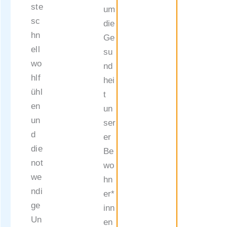
ste
um
sc
die
hn
Ge
ell
su
wo
nd
hlf
hei
ühl
t
en
un
un
ser
d
er
die
Be
not
wo
we
hn
ndi
er*
ge
inn
Un
en