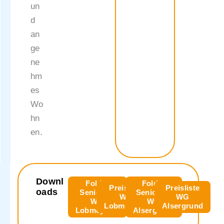
un
d
an
ge
ne
hm
es
Wo
hn
en.
Downl
Folder
Folder
Preisliste
Preisliste
oads
Senioren-
Senioren-
WG
WG
WG
WG
Lobmeyrhof
Alsergrund
Lobmeyrhof
Alsergrund