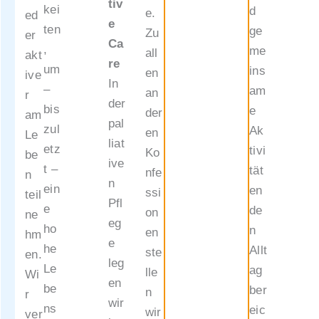
tiv
kei
d
e.
ed
e
Bewoh
ten
ge
Zu
er
Ca
ner*in
,
me
all
akt
re
nenser
um
ins
en
ive
In
vice
–
am
an
r
der
Für
bis
e
der
am
pal
weiter
zul
Ak
en
Le
liat
e
etz
tivi
Ko
be
ive
Auskü
t –
tät
nfe
n
n
nfte
ein
en
ssi
teil
Pfl
und
e
de
on
ne
eg
Inform
ho
n
en
hm
e
atione
he
Allt
ste
en.
leg
n
Le
ag
lle
Wi
en
sowie
be
ber
n
r
wir
Preise
ns
eic
wir
ver