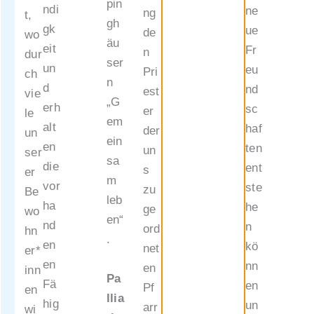
pin
geben
ndi
ne
ng
t,
gh
Ihnen
gk
ue
de
wo
äu
Hilfest
eit
Fr
n
dur
ser
ellunge
un
eu
Pri
ch
n
n für
d
nd
est
vie
„G
die
erh
sc
er
le
em
weiter
alt
haf
der
un
ein
en
en
ten
un
ser
sa
Behörd
die
ent
s
er
m
engäng
vor
ste
zu
Be
leb
e.
ha
he
ge
wo
en“
Mehr
nd
n
ord
hn
.
auf der
en
kö
net
er*
Infosei
en
nn
en
inn
Pa
te des
Fä
en
Pf
en
llia
FSW
hig
un
arr
wi