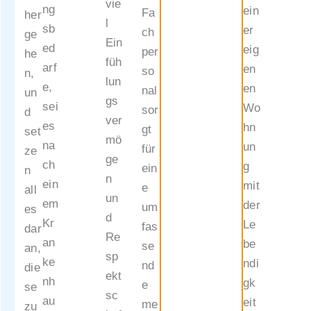
einsam
vie
ng
ein
Fa
her
-
l
sb
er
ch
ge
leben.
Ein
ed
eig
per
he
at
füh
arf
en
so
n,
lun
e,
en
nal
un
Haus
gs
sei
Wo
sor
d
Favori
ver
es
hn
gt
set
ten
mö
na
un
für
ze
bewoh
ge
ch
g
ein
n
nerver
n
ein
mit
e
all
waltun
un
em
der
um
es
g@ge
d
Kr
Le
fas
dar
meinsa
Re
an
be
se
an,
m-
sp
ke
ndi
nd
die
leben.
ekt
nh
gk
e
se
at
sc
au
eit
me
zu