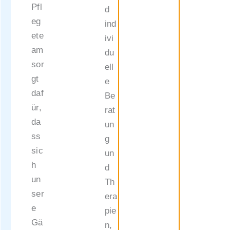
Pfl
d
eg
ind
ete
ivi
am
du
sor
ell
gt
e
daf
Be
ür,
rat
da
un
ss
g
sic
un
h
d
un
Th
ser
era
e
pie
Gä
n,