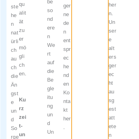
be
und
qu
her
ger
ste
so
Termin
alit
n.
ne
he
nd
e zur
ät
Un
de
n
ere
Hausb
zu
ser
n
nat
n
esichti
er
e
ent
ürli
We
gung
mö
alt
spr
ch
rt
wende
gli
ers
ec
au
auf
n Sie
ch
ger
he
ch
die
sich
en.
ec
nd
die
Be
an
ht
en
Än
gle
unser
au
Ko
gst
itu
Team:
Ku
sg
nta
e
ng
rz
est
kt
un
Haus
un
zei
att
her
d
Leopol
d
t-
ete
.
So
dstadt
Un
un
n
rge