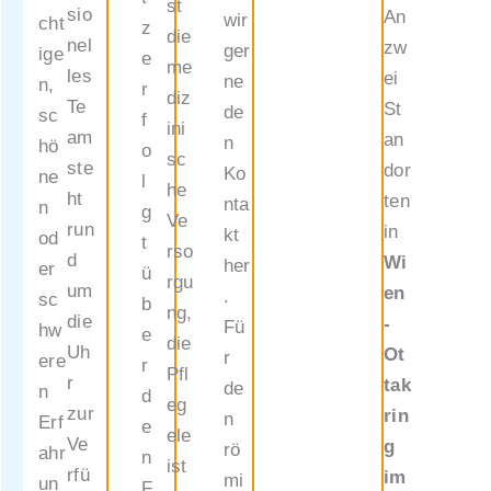
st
gung
sio
An
wir
cht
z
die
für das
nel
zw
ger
ige
e
me
Pflege
les
ei
ne
n,
r
diz
geld
Te
St
de
sc
f
ini
der
am
an
n
hö
o
sc
Stufe 3
ste
dor
Ko
ne
l
he
vorlieg
ht
ten
nta
n
g
Ve
en
run
in
kt
od
t
rso
bzw.
d
Wi
her
er
ü
rgu
ein
um
en
.
sc
b
ng,
Antrag
die
-
Fü
hw
e
die
auf
Uh
Ot
r
ere
r
Pfl
Gewäh
r
tak
de
n
d
eg
rung
zur
rin
n
Erf
e
ele
bzw.
Ve
g
rö
ahr
n
ist
Erhöhu
rfü
im
mi
un
F