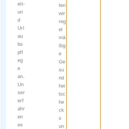
eit-
ten
un
wir
d
reg
Url
el
au
mä
bs
ßig
pfl
e
eg
Ge
e
su
an.
nd
Un
hei
ser
tsc
erf
he
ahr
ck
en
s
es
un