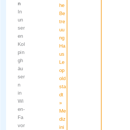
n
he
In
Be
un
tre
ser
uu
en
ng
Kol
Ha
pin
us
gh
Le
äu
op
ser
old
n
sta
in
dt
Wi
»
en-
Me
Fa
diz
vor
ini