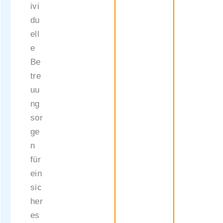
ivi
du
ell
e
Be
tre
uu
ng
sor
ge
n
für
ein
sic
her
es