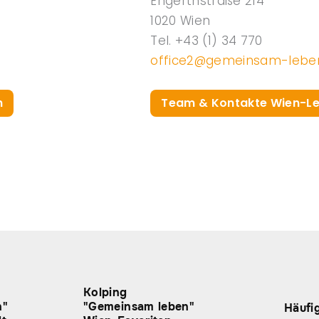
Engerthstraße 214
1020 Wien
Tel. +43
(1)
34 770
office2@gemeinsam-leben
n
Team & Kontakte Wien-L
Kolping
n"
"Gemeinsam leben"
Häufi