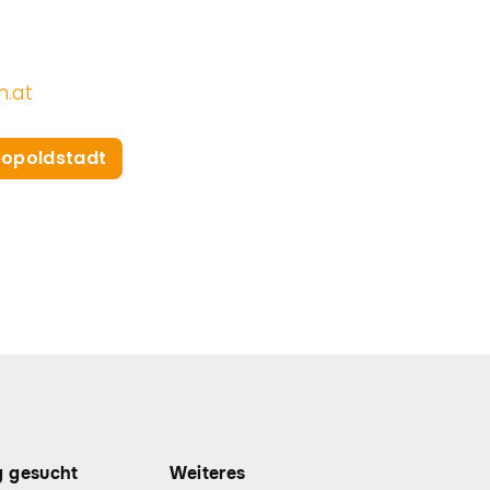
.at
eopoldstadt
g gesucht
Weiteres