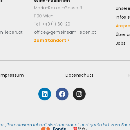
dt
Wien-Favoriten
Maria-Rekker-Gasse 9
Unser
1100 Wien
Infos 
Tel. +43 (1) 60 120
Anspr
m-leben.at
office@gemeinsam-leben.at
Über u
Zum Standort >
Jobs
Impressum
Datenschutz
L
F
I
i
a
n
n
c
s
k
e
t
e
b
a
d
o
g
er „Gemeinsam leben“ sind anerkannt und gefördert vom Fond
i
o
r