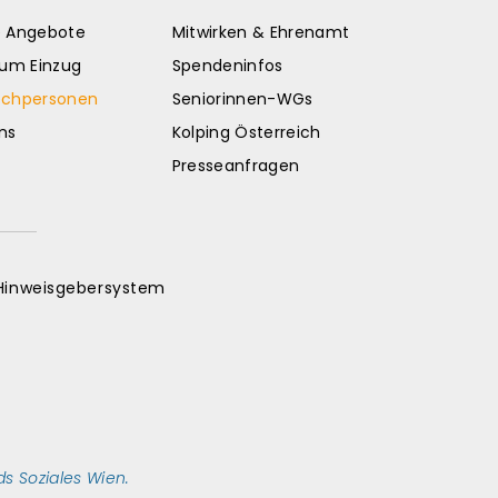
e Angebote
Mitwirken & Ehrenamt
zum Einzug
Spendeninfos
echpersonen
Seniorinnen-WGs
ns
Kolping Österreich
Presseanfragen
Hinweisgebersystem
s Soziales Wien.