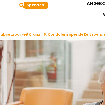
Suche
ANGEBO
Spenden
oeffnen
absetzbarkeit
Kranz- & Kondolenzspende
Zeitspend