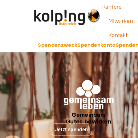
Zum
Karriere
Inhalt
springen
Mitwirken
Kontakt
Spendenzweck
Spendenkonto
Spenden
Gemeinsam
Gutes bewirken
Jetzt spenden