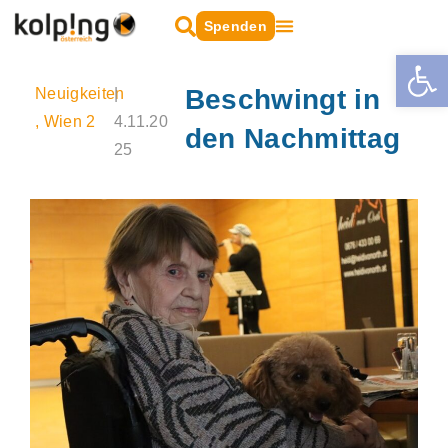
Zum
Suche
Spenden
oeffnen
Inhalt
Open 
Wien-Leopoldstadt
Wien-Favoriten
springen
Beschwingt in
Neuigkeiten
|
,
Wien 2
4.11.20
den Nachmittag
25