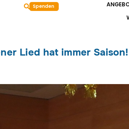
Suche
ANGEBO
Spenden
oeffnen
ner Lied hat immer Saison!