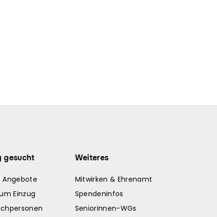
g gesucht
Weiteres
e Angebote
Mitwirken & Ehrenamt
zum Einzug
Spendeninfos
echpersonen
Seniorinnen-WGs