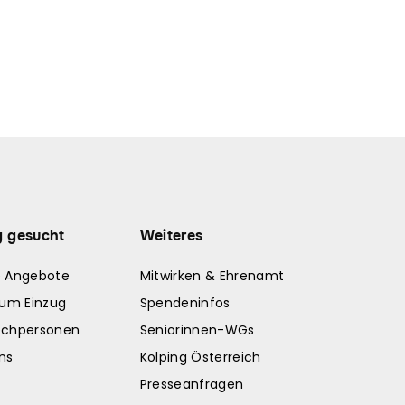
g gesucht
Weiteres
e Angebote
Mitwirken & Ehrenamt
zum Einzug
Spendeninfos
echpersonen
Seniorinnen-WGs
ns
Kolping Österreich
Presseanfragen