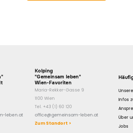
Kolping
n"
"Gemeinsam leben"
Häufi
dt
Wien-Favoriten
Maria-Rekker-Gasse 9
Unser
1100 Wien
Infos 
Tel. +43 (1) 60 120
Anspr
m-leben.at
office@gemeinsam-leben.at
Über u
Zum Standort >
Jobs