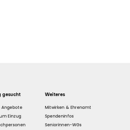
g gesucht
Weiteres
e Angebote
Mitwirken & Ehrenamt
zum Einzug
Spendeninfos
echpersonen
Seniorinnen-WGs