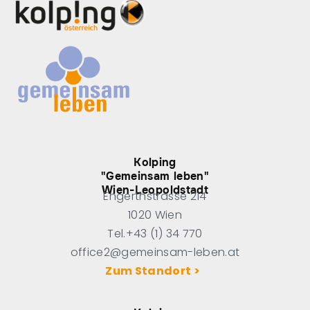
Kolping
"Gemeinsam leben"
Wien-Leopoldstadt
Engerthstrasse 214
1020 Wien
Tel.+43 (1) 34 770
office2@gemeinsam-leben.at
Zum Standort >