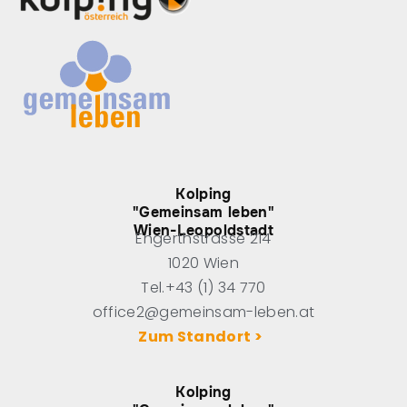
Kolping
"Gemeinsam leben"
Wien-Leopoldstadt
Engerthstrasse 214
1020 Wien
Tel.+43 (1) 34 770
office2@gemeinsam-leben.at
Zum Standort >
Kolping