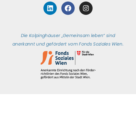
L
F
I
i
a
n
n
c
s
k
e
t
e
b
a
Die Kolpinghäuser „Gemeinsam leben“ sind
d
o
g
i
o
r
anerkannt und gefördert vom Fonds Soziales Wien.
n
k
a
m