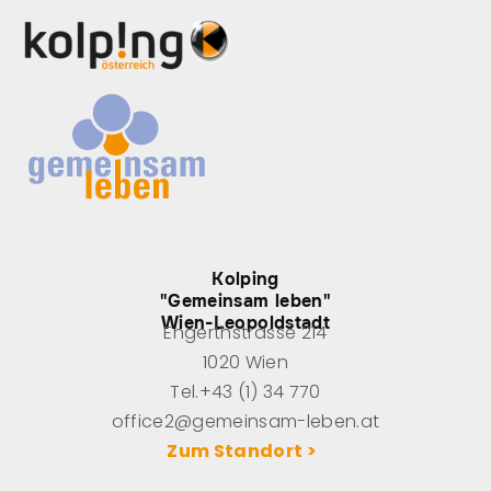
Kolping
"Gemeinsam leben"
Wien-Leopoldstadt
Engerthstrasse 214
1020 Wien
Tel.+43 (1) 34 770
office2@gemeinsam-leben.at
Zum Standort >