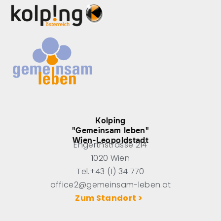
Kolping
"Gemeinsam leben"
Wien-Leopoldstadt
Engerthstrasse 214
1020 Wien
Tel.+43 (1) 34 770
office2@gemeinsam-leben.at
Zum Standort >