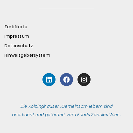
Zertifikate
Impressum
Datenschutz
Hinweisgebersystem
L
F
I
i
a
n
n
c
s
k
e
t
e
b
a
Die Kolpinghäuser „Gemeinsam leben“ sind
d
o
g
i
o
r
anerkannt und gefördert vom Fonds Soziales Wien.
n
k
a
m