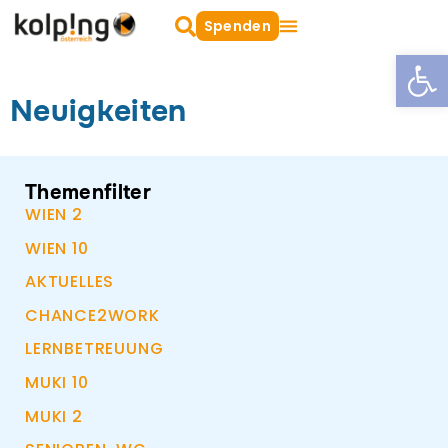
Zum
Suche
Spenden
oeffnen
Inhalt
Open
Wien-Leopoldstadt
Wien-Favoriten
springen
Neuigkeiten
Themenfilter
WIEN 2
WIEN 10
AKTUELLES
CHANCE2WORK
LERNBETREUUNG
MUKI 10
MUKI 2