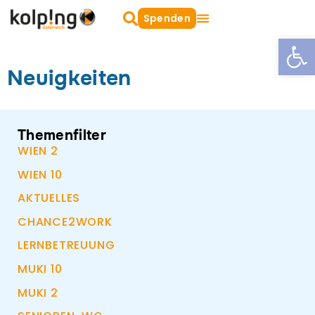
Zum
Suche
Spenden
oeffnen
Inhalt
Open
springen
Neuigkeiten
Themenfilter
WIEN 2
WIEN 10
AKTUELLES
CHANCE2WORK
LERNBETREUUNG
MUKI 10
MUKI 2