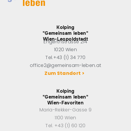
Kolping
"Gemeinsam leben"
Wien-Leopoldstadt
Engerthstrasse 214
1020 Wien
Tel.+43 (1) 34 770
office2@gemeinsam-leben.at
Zum Standort >
Kolping
"Gemeinsam leben"
Wien-Favoriten
Maria-Rekker-Gasse 9
1100 Wien
Tel. +43 (1) 60 120