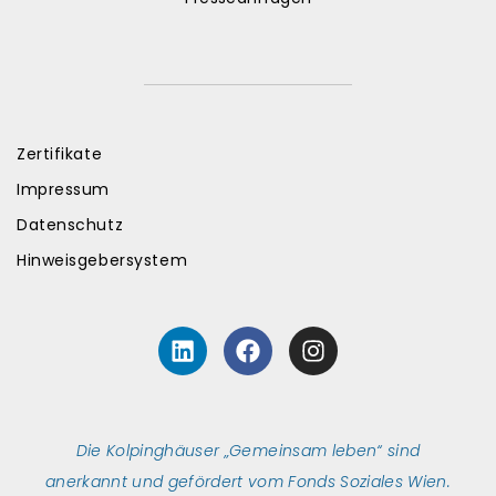
Zertifikate
Impressum
Datenschutz
Hinweisgebersystem
L
F
I
i
a
n
n
c
s
k
e
t
e
b
a
Die Kolpinghäuser „Gemeinsam leben“ sind
d
o
g
i
o
r
anerkannt und gefördert vom Fonds Soziales Wien.