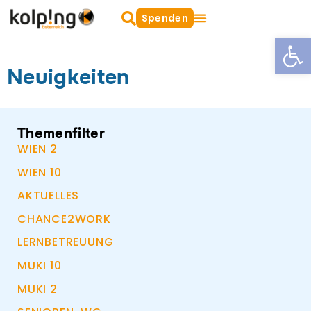
Zum
Suche
Spenden
oeffnen
Inhalt
Open
springen
Neuigkeiten
Themenfilter
WIEN 2
WIEN 10
AKTUELLES
CHANCE2WORK
LERNBETREUUNG
MUKI 10
MUKI 2