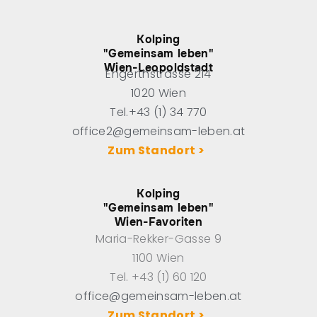
Kolping
"Gemeinsam leben"
Wien-Leopoldstadt
Engerthstrasse 214
1020 Wien
Tel.+43 (1) 34 770
office2@gemeinsam-leben.at
Zum Standort >
Kolping
"Gemeinsam leben"
Wien-Favoriten
Maria-Rekker-Gasse 9
1100 Wien
Tel. +43 (1) 60 120
office@gemeinsam-leben.at
Zum Standort >