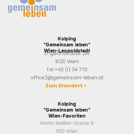
Kolping
"Gemeinsam leben"
Wien-Leopoldstadt
Engerthstrasse 214
1020 Wien
Tel.+43 (1) 34 770
office2@gemeinsam-leben.at
Zum Standort >
Kolping
"Gemeinsam leben"
Wien-Favoriten
Maria-Rekker-Gasse 9
1100 Wien