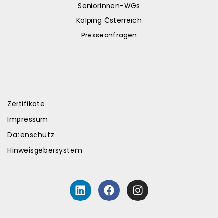
Seniorinnen-WGs
Kolping Österreich
Presseanfragen
Zertifikate
Impressum
Datenschutz
Hinweisgebersystem
L
F
I
i
a
n
n
c
s
k
e
t