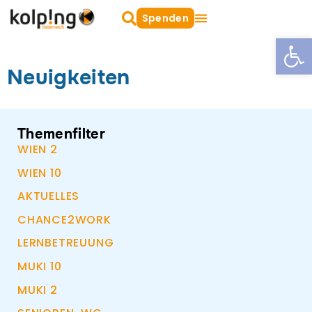
Zum
Suche
Spenden
oeffnen
Inhalt
Open
springen
Neuigkeiten
Themenfilter
WIEN 2
WIEN 10
AKTUELLES
CHANCE2WORK
LERNBETREUUNG
MUKI 10
MUKI 2