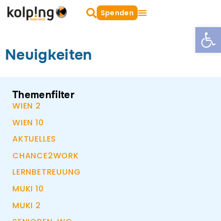
Zum
Suche
Spenden
oeffnen
Inhalt
Open
Wien-Leopoldstadt
Wien-Favoriten
springen
Neuigkeiten
Themenfilter
WIEN 2
WIEN 10
AKTUELLES
CHANCE2WORK
LERNBETREUUNG
MUKI 10
MUKI 2