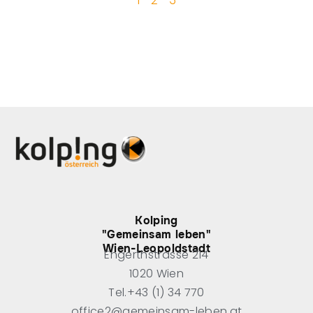
1
2
3
Kolping
"Gemeinsam leben"
Wien-Leopoldstadt
Engerthstrasse 214
1020 Wien
Tel.+43 (1) 34 770
office2@gemeinsam-leben.at