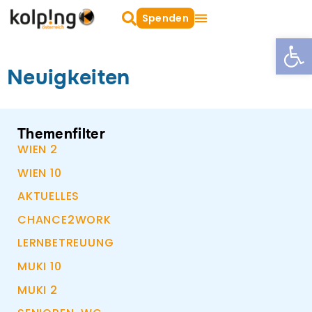
Zum
Suche
Spenden
oeffnen
Inhalt
Open
springen
Neuigkeiten
Themenfilter
WIEN 2
WIEN 10
AKTUELLES
CHANCE2WORK
LERNBETREUUNG
MUKI 10
MUKI 2